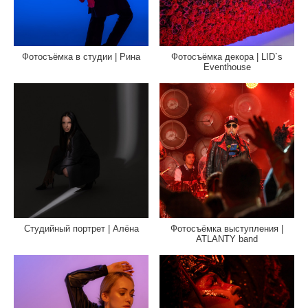
Фотосъёмка в студии | Рина
Фотосъёмка декора | LID`s
Eventhouse
Студийный портрет | Алёна
Фотосъёмка выступления |
ATLANTY band