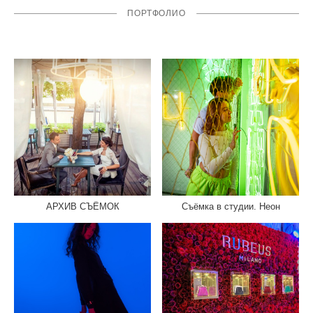
ПОРТФОЛИО
АРХИВ СЪЁМОК
Съёмка в студии. Неон