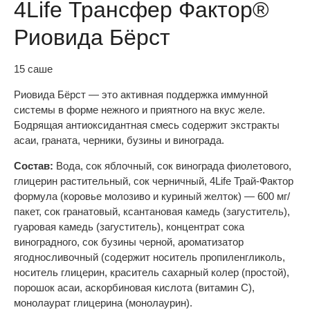
4Life Трансфер Фактор®
Риовида Бёрст
15 саше
Риовида Бёрст — это активная поддержка иммунной
системы в форме нежного и приятного на вкус желе.
Бодрящая антиоксидантная смесь содержит экстракты
асаи, граната, черники, бузины и винограда.
Состав:
Вода, сок яблочный, сок винограда фиолетового,
глицерин растительный, сок черничный, 4Life Трай-Фактор
формула (коровье молозиво и куриный желток) — 600 мг/
пакет, сок гранатовый, ксантановая камедь (загуститель),
гуаровая камедь (загуститель), концентрат сока
виноградного, сок бузины черной, ароматизатор
ягодносливочный (содержит носитель пропиленгликоль,
носитель глицерин, краситель сахарный колер (простой),
порошок асаи, аскорбиновая кислота (витамин C),
монолаурат глицерина (монолаурин).