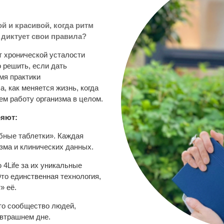
й и красивой, когда ритм
т диктует свои правила?
т хронической усталости
 решить, если дать
мя практики
, как меняется жизнь, когда
м работу организма в целом.
ряют:
ные таблетки». Каждая
зма и клинических данных.
4Life за их уникальные
то единственная технология,
» её.
то сообщество людей,
автрашнем дне.