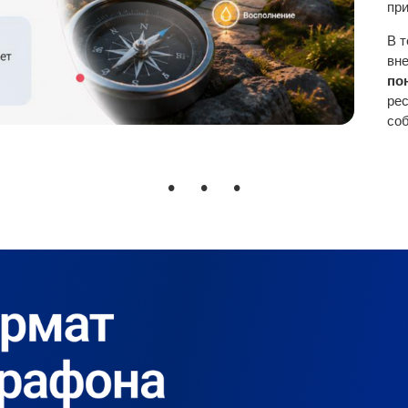
пр
В т
вн
по
ре
со