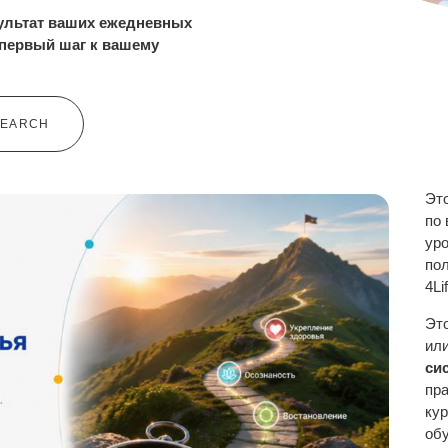
зультат ваших ежедневных
 первый шаг к вашему
SEARCH
Эт
по
ур
по
4Li
Эт
ил
си
пр
кур
об