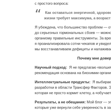
с простого вопроса:
Как оставаться энергичной, здорово
жизни требует максимума, а возрас
Я убеждена, что большинство проблем — о
до серьезных гормональных сбоев — можно
организму правильные инструменты. За вре
я проанализировала сотни чекапов и увидела
мы восстанавливаем дефициты и налаживае
Почему мне дове
Научный подход:
Я не предлагаю «волшеб
рекомендация основана на биохимии органи
Интеллектуальные продукты:
Я выбираю 
разработки в области Трансфер Факторов. Э
которая не просто кормит клетку, а «обучает
Результаты, а не обещания:
Мой блог — э
которые уже вернули себе уверенность в з