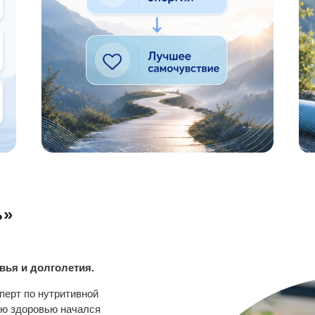
ь»
вья и долголетия.
сперт по нутритивной
ию здоровью начался