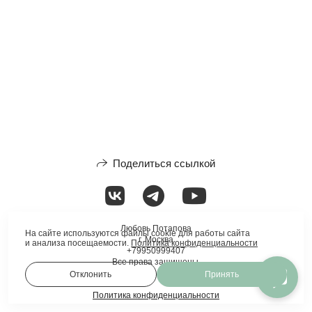
Поделиться ссылкой
Любовь Потапова
На сайте используются файлы cookie для работы сайта
г. Москва
и анализа посещаемости.
Политика конфиденциальности
+79950999407
Все права защищены.
Отклонить
Принять
Политика конфиденциальности